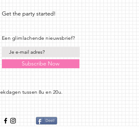
Get the party started!
Een glimlachende nieuwsbrief?
Subscribe Now
eekdagen tussen 8u en 20u.
Deel!