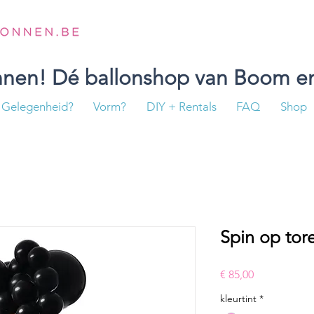
onnen! Dé ballonshop van Boom en
Gelegenheid?
Vorm?
DIY + Rentals
FAQ
Shop
Spin op tor
Prijs
€ 85,00
kleurtint
*