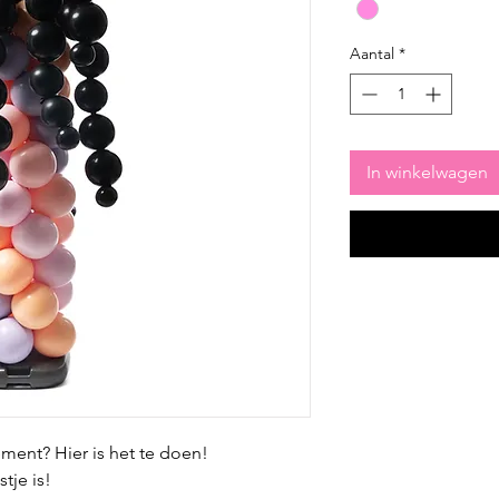
Aantal
*
In winkelwagen
ment? Hier is het te doen!
tje is!