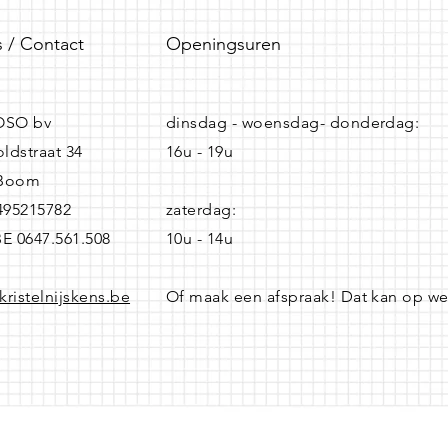
 / Contact
Openingsuren
SO bv
dinsdag - woensdag- donderdag:
ldstraat 34
16u - 19u
 Boom
0495215782
zaterdag:
BE 0647.561.508
10u - 14u
kristelnijskens.be
Of maak een afspraak! Dat kan op w