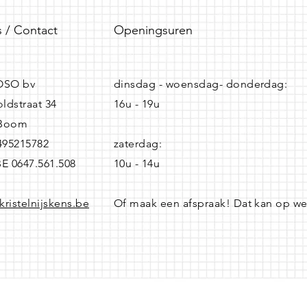
 / Contact
Openingsuren
SO bv
dinsdag - woensdag- donderdag:
ldstraat 34
16u - 19u
 Boom
0495215782
zaterdag:
BE 0647.561.508
10u - 14u
kristelnijskens.be
Of maak een afspraak! Dat kan op w