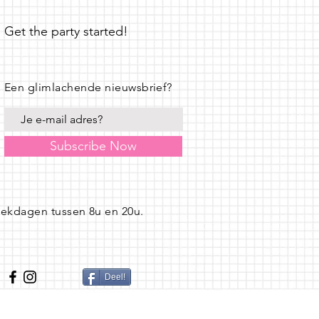
Get the party started!
Een glimlachende nieuwsbrief?
Subscribe Now
eekdagen tussen 8u en 20u.
Deel!