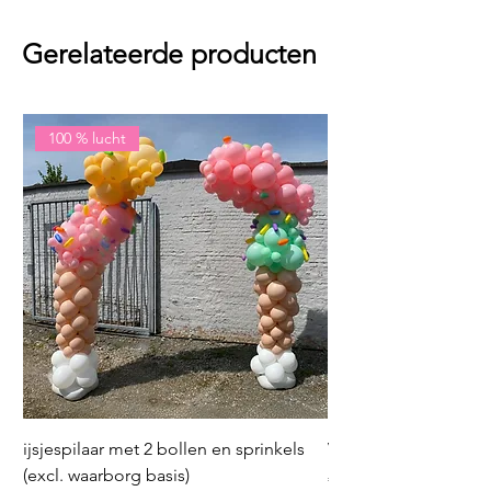
Gerelateerde producten
100 % lucht
ijsjespilaar met 2 bollen en sprinkels
Volleybal (incl. heliu
(excl. waarborg basis)
Prijs
€ 16,50