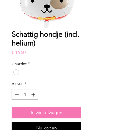
Schattig hondje (incl.
helium)
Prijs
€ 16,50
kleurtint
*
Aantal
*
In winkelwagen
Nu kopen