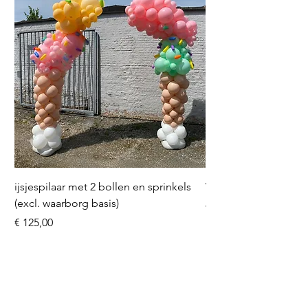
ijsjespilaar met 2 bollen en sprinkels
Volleybal (incl. heliu
(excl. waarborg basis)
Prijs
€ 16,50
Prijs
€ 125,00