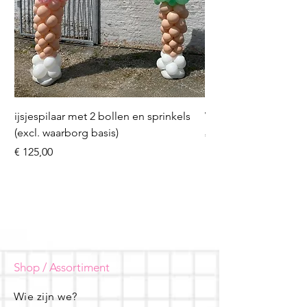
ijsjespilaar met 2 bollen en sprinkels
Volleybal (incl. heliu
(excl. waarborg basis)
Prijs
€ 16,50
Prijs
€ 125,00
Shop / Assortiment
Wie zijn we?