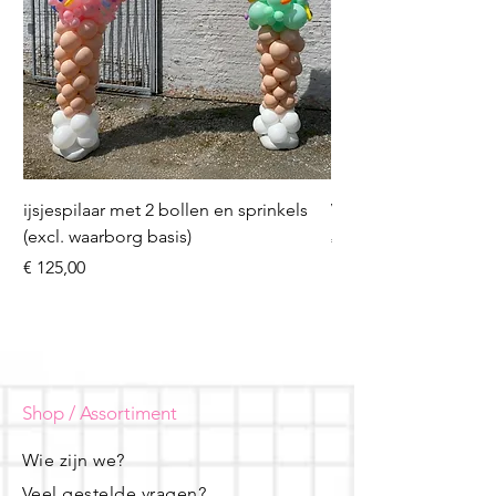
ijsjespilaar met 2 bollen en sprinkels
Volleybal (incl. heliu
(excl. waarborg basis)
Prijs
€ 16,50
Prijs
€ 125,00
Shop / Assortiment
Wie zijn we?
Veel gestelde vragen?