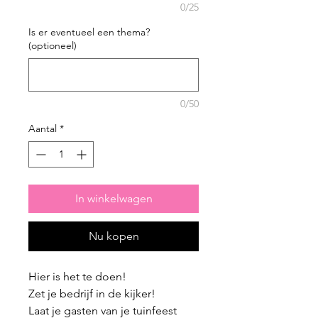
0/25
Is er eventueel een thema?
(optioneel)
0/50
Aantal
*
In winkelwagen
Nu kopen
Hier is het te doen!
Zet je bedrijf in de kijker!
Laat je gasten van je tuinfeest