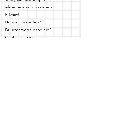
Algemene voorwaarden?
Privacy!
Huurvoorwaarden?
Duurzaamdheidsbeleid?
Contacteer ons!
Openingsuren
dinsdag - woensdag- donderdag:
16u - 19u
zaterdag:
10u - 14u