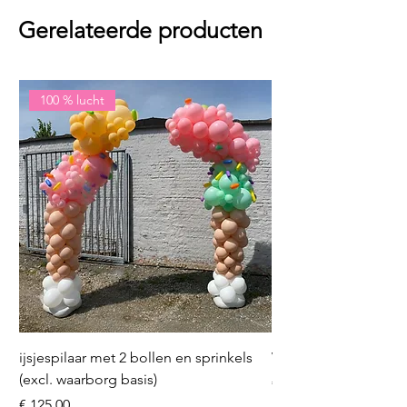
Gerelateerde producten
100 % lucht
ijsjespilaar met 2 bollen en sprinkels
Volleybal (incl. heliu
(excl. waarborg basis)
Prijs
€ 16,50
Prijs
€ 125,00