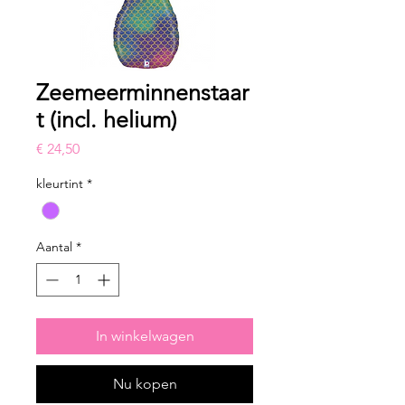
Zeemeerminnenstaar
t (incl. helium)
Prijs
€ 24,50
kleurtint
*
Aantal
*
In winkelwagen
Nu kopen