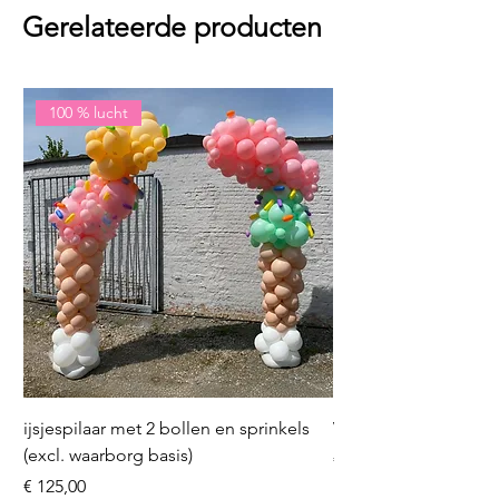
Gerelateerde producten
100 % lucht
ijsjespilaar met 2 bollen en sprinkels
Volleybal (incl. heliu
(excl. waarborg basis)
Prijs
€ 16,50
Prijs
€ 125,00