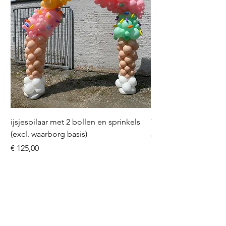
ijsjespilaar met 2 bollen en sprinkels
Volleybal (incl. heliu
(excl. waarborg basis)
Prijs
€ 16,50
Prijs
€ 125,00