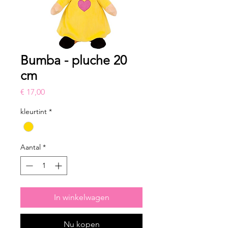
Bumba - pluche 20
cm
Prijs
€ 17,00
kleurtint
*
Aantal
*
In winkelwagen
Nu kopen