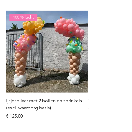
100 % lucht
ijsjespilaar met 2 bollen en sprinkels
Volleybal (incl. heliu
(excl. waarborg basis)
Prijs
€ 16,50
Prijs
€ 125,00