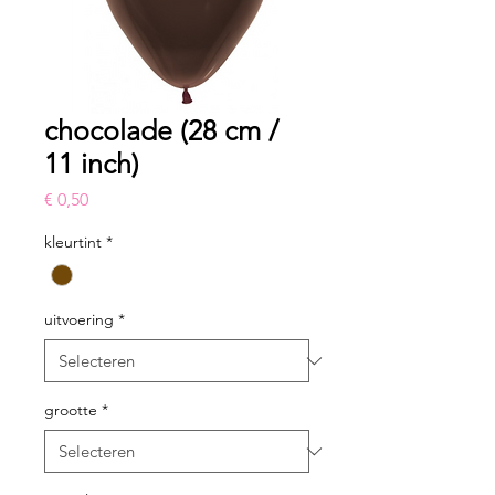
chocolade (28 cm /
11 inch)
Prijs
€ 0,50
kleurtint
*
uitvoering
*
grootte
*