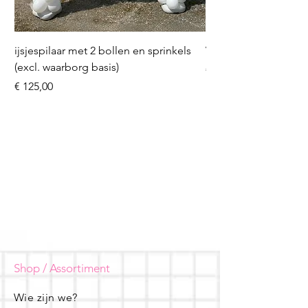
ijsjespilaar met 2 bollen en sprinkels
Volleybal (incl. heliu
(excl. waarborg basis)
Prijs
€ 16,50
Prijs
€ 125,00
Shop / Assortiment
Wie zijn we?