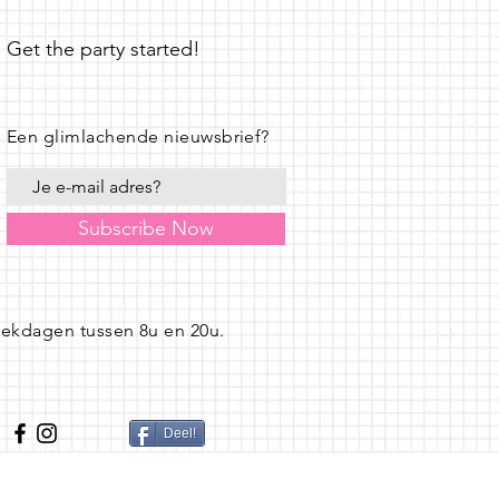
Get the party started!
Een glimlachende nieuwsbrief?
Subscribe Now
eekdagen tussen 8u en 20u.
Deel!