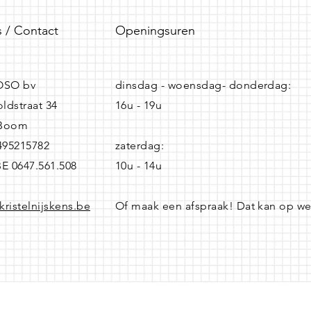
 / Contact
Openingsuren
SO bv
dinsdag - woensdag- donderdag:
ldstraat 34
16u - 19u
 Boom
0495215782
zaterdag:
BE 0647.561.508
10u - 14u
kristelnijskens.be
Of maak een afspraak! Dat kan op w