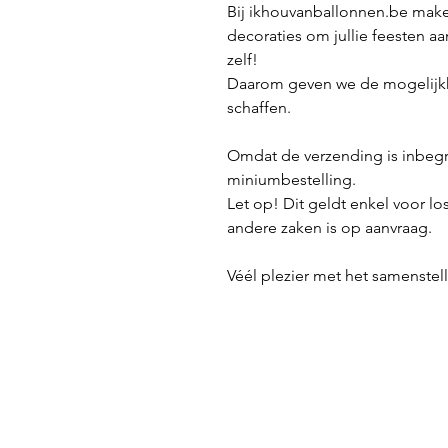
Bij ikhouvanballonnen.be make
decoraties om jullie feesten aa
zelf!
Daarom geven we de mogelijkh
schaffen.
Omdat de verzending is inbeg
miniumbestelling.
Let op! Dit geldt enkel voor lo
andere zaken is op aanvraag.
Véél plezier met het samenstelle