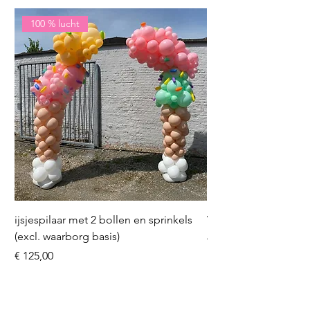
100 % lucht
ijsjespilaar met 2 bollen en sprinkels
Volleybal (incl. heliu
(excl. waarborg basis)
Prijs
€ 16,50
Prijs
€ 125,00