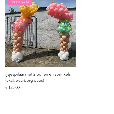
100 % lucht
ijsjespilaar met 2 bollen en sprinkels
Volleybal (incl. heliu
(excl. waarborg basis)
Prijs
€ 16,50
Prijs
€ 125,00