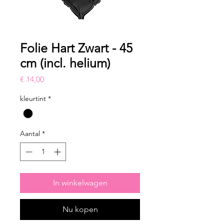
Folie Hart Zwart - 45
cm (incl. helium)
Prijs
€ 14,00
kleurtint
*
Aantal
*
In winkelwagen
Nu kopen