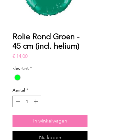
Rolie Rond Groen -
45 cm (incl. helium)
Prijs
€ 14,00
kleurtint
*
Aantal
*
In winkelwagen
Nu kopen