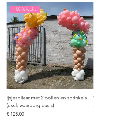
100 % lucht
ijsjespilaar met 2 bollen en sprinkels
Volleybal (incl. heliu
(excl. waarborg basis)
Prijs
€ 16,50
Prijs
€ 125,00