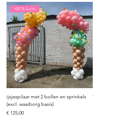
100 % lucht
ijsjespilaar met 2 bollen en sprinkels
Volleybal (incl. heliu
(excl. waarborg basis)
Prijs
€ 16,50
Prijs
€ 125,00