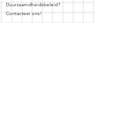
Duurzaamdheidsbeleid?
Contacteer ons!
Openingsuren
dinsdag - woensdag- donderdag:
16u - 19u
zaterdag:
10u - 14u
Of maak een afspraak! Dat kan op
weekdagen tussen 8u en 20u.