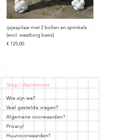
ijsjespilaar met 2 bollen en sprinkels
Volleybal (incl. heliu
(excl. waarborg basis)
Prijs
€ 16,50
Prijs
€ 125,00
Shop / Assortiment
Wie zijn we?
Veel gestelde vragen?
Algemene voorwaarden?
Privacy!
Huurvoorwaarden?