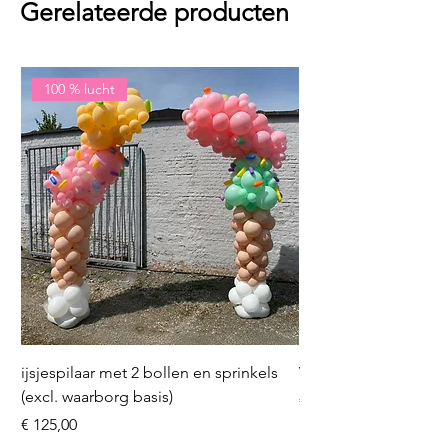
Gerelateerde producten
100 % lucht
ijsjespilaar met 2 bollen en sprinkels
Volleybal (incl. heliu
(excl. waarborg basis)
Prijs
€ 16,50
Prijs
€ 125,00