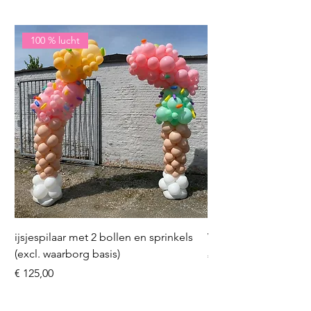
100 % lucht
ijsjespilaar met 2 bollen en sprinkels
Volleybal (incl. heliu
(excl. waarborg basis)
Prijs
€ 16,50
Prijs
€ 125,00