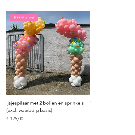
100 % lucht
ijsjespilaar met 2 bollen en sprinkels
Volleybal (incl. heliu
(excl. waarborg basis)
Prijs
€ 16,50
Prijs
€ 125,00