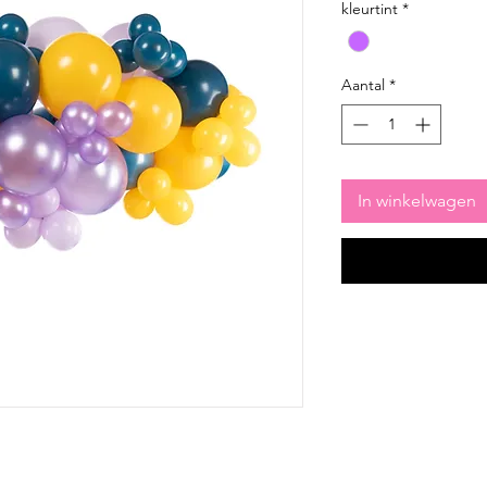
kleurtint
*
Aantal
*
In winkelwagen