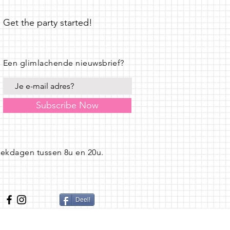
Get the party started!
Een glimlachende nieuwsbrief?
Subscribe Now
eekdagen tussen 8u en 20u.
Deel!