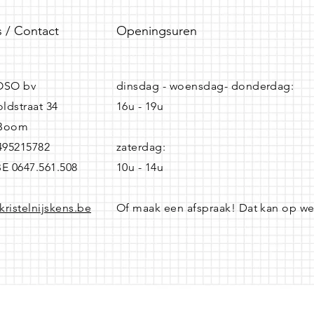
 / Contact
Openingsuren
SO bv
dinsdag - woensdag- donderdag:
ldstraat 34
16u - 19u
 Boom
0495215782
zaterdag:
BE 0647.561.508
10u - 14u
kristelnijskens.be
Of maak een afspraak! Dat kan op w