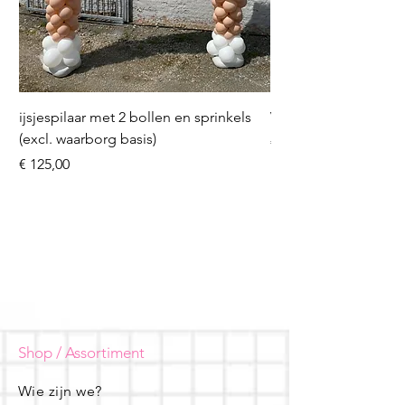
ijsjespilaar met 2 bollen en sprinkels
Volleybal (incl. heliu
(excl. waarborg basis)
Prijs
€ 16,50
Prijs
€ 125,00
Shop / Assortiment
Wie zijn we?