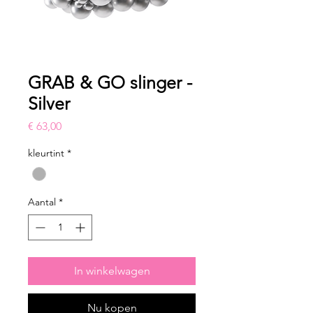
GRAB & GO slinger -
Silver
Prijs
€ 63,00
kleurtint
*
Aantal
*
In winkelwagen
Nu kopen