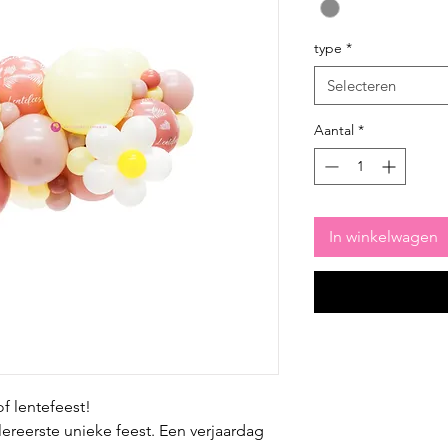
type
*
Selecteren
Aantal
*
In winkelwagen
f lentefeest!
llereerste unieke feest. Een verjaardag