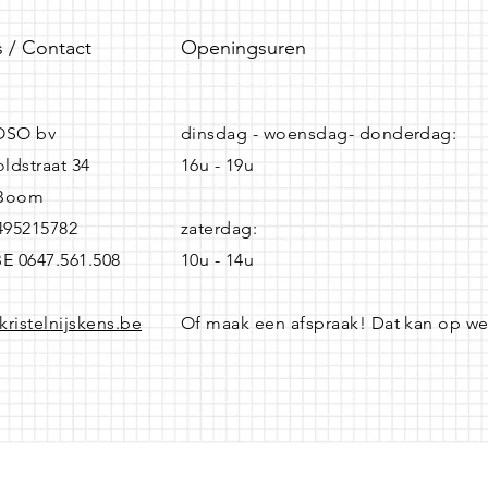
 / Contact
Openingsuren
SO bv
dinsdag - woensdag- donderdag:
ldstraat 34
16u - 19u
 Boom
0495215782
zaterdag:
BE 0647.561.508
10u - 14u
kristelnijskens.be
Of maak een afspraak! Dat kan op w