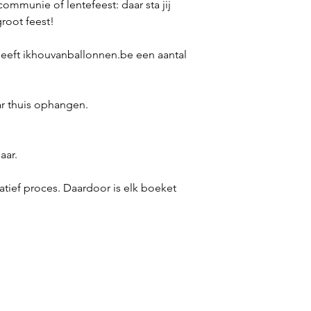
communie of lentefeest: daar sta jij
groot feest!
 heeft ikhouvanballonnen.be een aantal
aar thuis ophangen.
aar.
atief proces. Daardoor is elk boeket
.