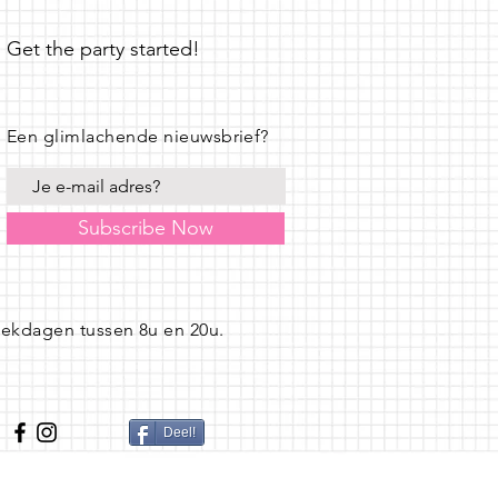
Get the party started!
Een glimlachende nieuwsbrief?
Subscribe Now
eekdagen tussen 8u en 20u.
Deel!