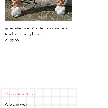
ijsjespilaar met 2 bollen en sprinkels
Volleybal (incl. heliu
(excl. waarborg basis)
Prijs
€ 16,50
Prijs
€ 125,00
Shop / Assortiment
Wie zijn we?