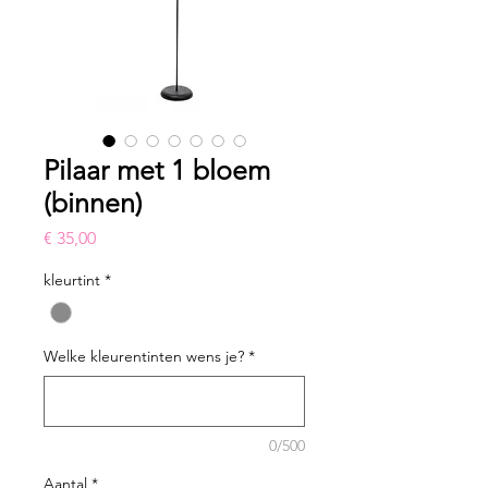
Pilaar met 1 bloem
(binnen)
Prijs
€ 35,00
kleurtint
*
Welke kleurentinten wens je?
*
0/500
Aantal
*