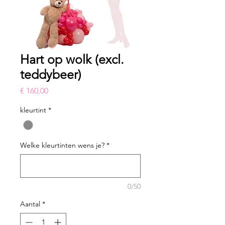
Hart op wolk (excl.
teddybeer)
Prijs
€ 160,00
kleurtint
*
Welke kleurtinten wens je?
*
0/50
Aantal
*