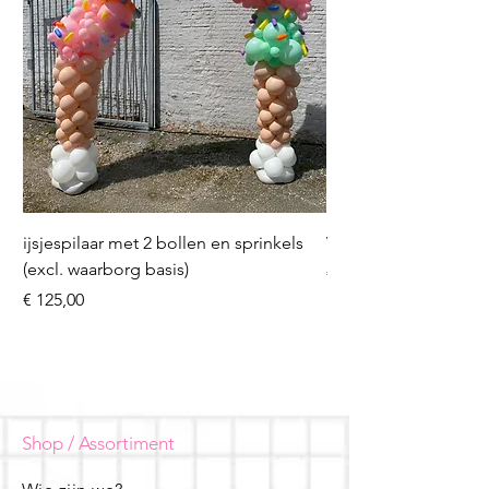
ijsjespilaar met 2 bollen en sprinkels
Volleybal (incl. heliu
(excl. waarborg basis)
Prijs
€ 16,50
Prijs
€ 125,00
Shop / Assortiment