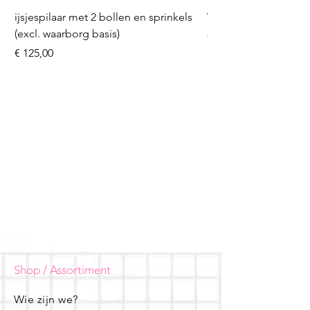
ijsjespilaar met 2 bollen en sprinkels
Volleybal (incl. heliu
(excl. waarborg basis)
Prijs
€ 16,50
Prijs
€ 125,00
Shop / Assortiment
Wie zijn we?