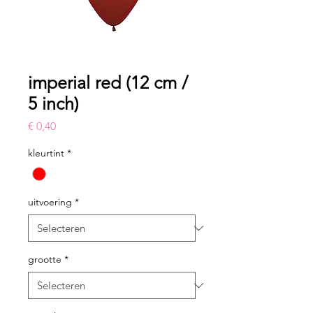
imperial red (12 cm /
5 inch)
Prijs
€ 0,40
kleurtint
*
uitvoering
*
grootte
*