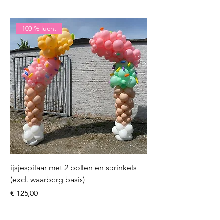
100 % lucht
ijsjespilaar met 2 bollen en sprinkels
Volleybal (incl. heliu
(excl. waarborg basis)
Prijs
€ 16,50
Prijs
€ 125,00