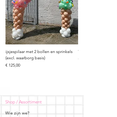
ijsjespilaar met 2 bollen en sprinkels
Volleybal (incl. heliu
(excl. waarborg basis)
Prijs
€ 16,50
Prijs
€ 125,00
Shop / Assortiment
Wie zijn we?