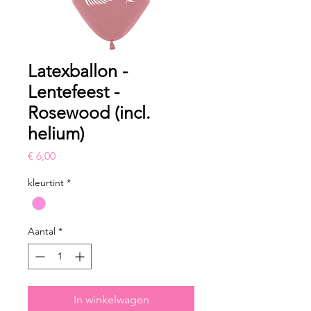
Latexballon -
Lentefeest -
Rosewood (incl.
helium)
Prijs
€ 6,00
kleurtint
*
Aantal
*
In winkelwagen