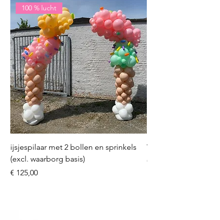
100 % lucht
ijsjespilaar met 2 bollen en sprinkels
Volleybal (incl. heliu
(excl. waarborg basis)
Prijs
€ 16,50
Prijs
€ 125,00