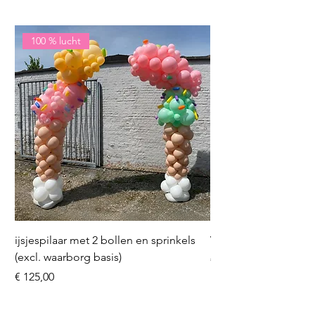
100 % lucht
ijsjespilaar met 2 bollen en sprinkels
Volleybal (incl. heliu
(excl. waarborg basis)
Prijs
€ 16,50
Prijs
€ 125,00