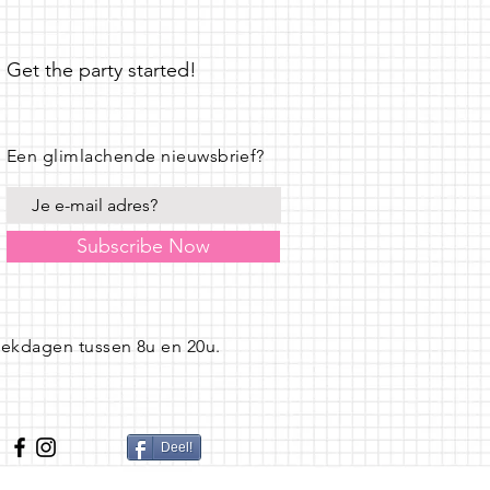
Get the party started!
Een glimlachende nieuwsbrief?
Subscribe Now
eekdagen tussen 8u en 20u.
Deel!