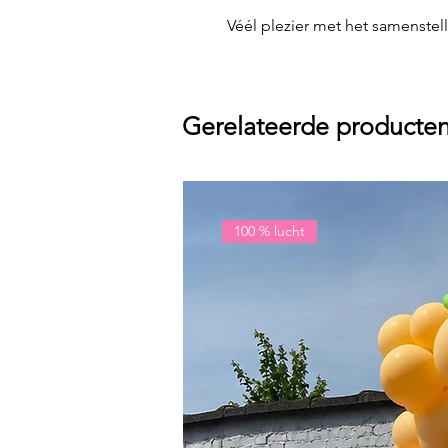
Véél plezier met het samenstelle
Gerelateerde producte
100 % lucht