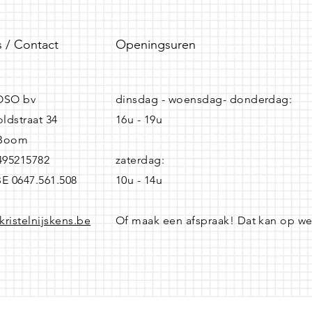
 / Contact
Openingsuren
SO bv
dinsdag - woensdag- donderdag:
ldstraat 34
16u - 19u
 Boom
0495215782
zaterdag:
BE 0647.561.508
10u - 14u
kristelnijskens.be
Of maak een afspraak! Dat kan op w