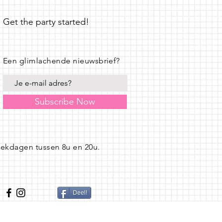
Get the party started!
Een glimlachende nieuwsbrief?
Subscribe Now
eekdagen tussen 8u en 20u.
Deel!