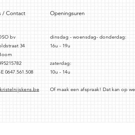
 / Contact
Openingsuren
SO bv
dinsdag - woensdag- donderdag:
ldstraat 34
16u - 19u
 Boom
0495215782
zaterdag:
BE 0647.561.508
10u - 14u
kristelnijskens.be
Of maak een afspraak! Dat kan op w