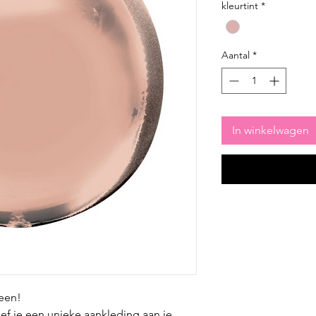
kleurtint
*
Aantal
*
In winkelwagen
reen!
ef je een unieke aankleding aan je