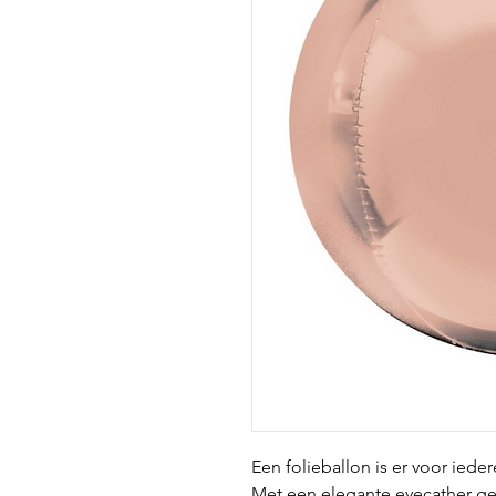
Een folieballon is er voor iede
Met een elegante eyecather ge