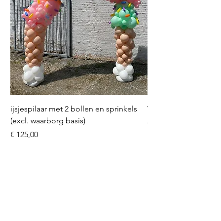
ijsjespilaar met 2 bollen en sprinkels
Volleybal (incl. heliu
(excl. waarborg basis)
Prijs
€ 16,50
Prijs
€ 125,00