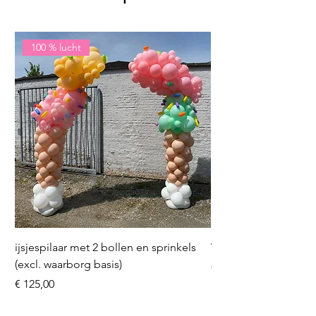
100 % lucht
ijsjespilaar met 2 bollen en sprinkels
Volleybal (incl. heliu
(excl. waarborg basis)
Prijs
€ 16,50
Prijs
€ 125,00