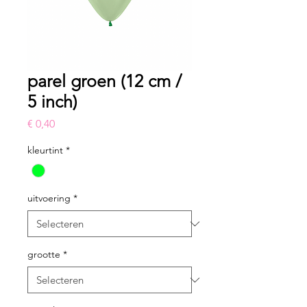
parel groen (12 cm /
5 inch)
Prijs
€ 0,40
kleurtint
*
uitvoering
*
grootte
*