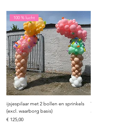
100 % lucht
ijsjespilaar met 2 bollen en sprinkels
Volleybal (incl. heliu
(excl. waarborg basis)
Prijs
€ 16,50
Prijs
€ 125,00