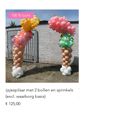
100 % lucht
ijsjespilaar met 2 bollen en sprinkels
Volleybal (incl. heliu
(excl. waarborg basis)
Prijs
€ 16,50
Prijs
€ 125,00