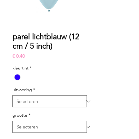
parel lichtblauw (12
cm / 5 inch)
Prijs
€ 0,40
kleurtint
*
uitvoering
*
grootte
*