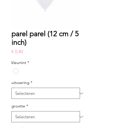
parel parel (12 cm / 5
inch)
Prijs
€ 0,40
kleurtint
*
uitvoering
*
grootte
*