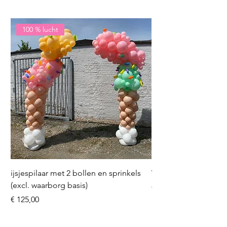
100 % lucht
ijsjespilaar met 2 bollen en sprinkels
Volleybal (incl. heliu
(excl. waarborg basis)
Prijs
€ 16,50
Prijs
€ 125,00