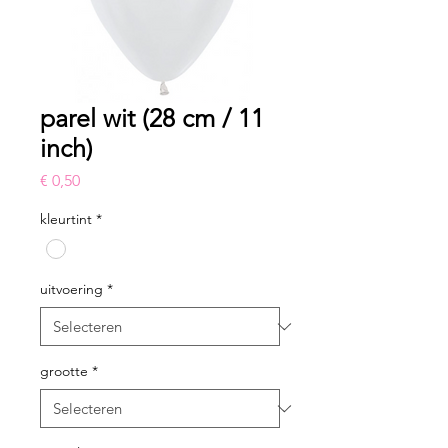
parel wit (28 cm / 11
inch)
Prijs
€ 0,50
kleurtint
*
uitvoering
*
grootte
*