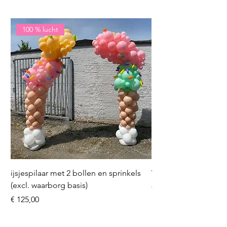
100 % lucht
ijsjespilaar met 2 bollen en sprinkels
Volleybal (incl. heliu
(excl. waarborg basis)
Prijs
€ 16,50
Prijs
€ 125,00