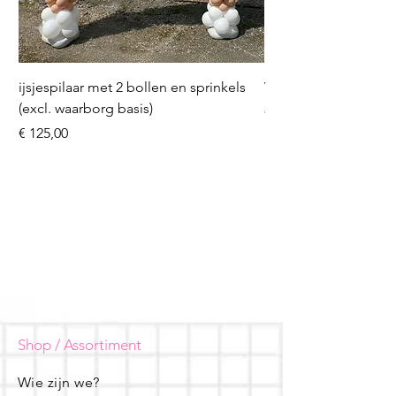
ijsjespilaar met 2 bollen en sprinkels
Volleybal (incl. heliu
(excl. waarborg basis)
Prijs
€ 16,50
Prijs
€ 125,00
Shop / Assortiment
Wie zijn we?