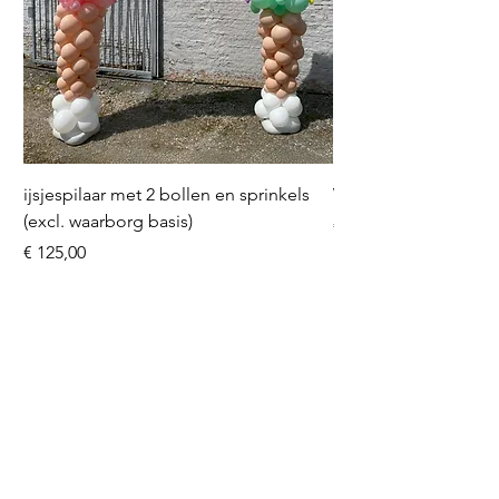
ijsjespilaar met 2 bollen en sprinkels
Volleybal (incl. heliu
(excl. waarborg basis)
Prijs
€ 16,50
Prijs
€ 125,00