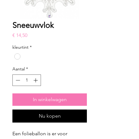
Sneeuwvlok
Prijs
€ 14,50
kleurtint
*
Aantal
*
In winkelwagen
Nu kopen
Een folieballon is er voor