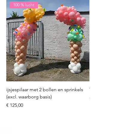
100 % lucht
ijsjespilaar met 2 bollen en sprinkels
Volleybal (incl. heliu
(excl. waarborg basis)
Prijs
€ 16,50
Prijs
€ 125,00