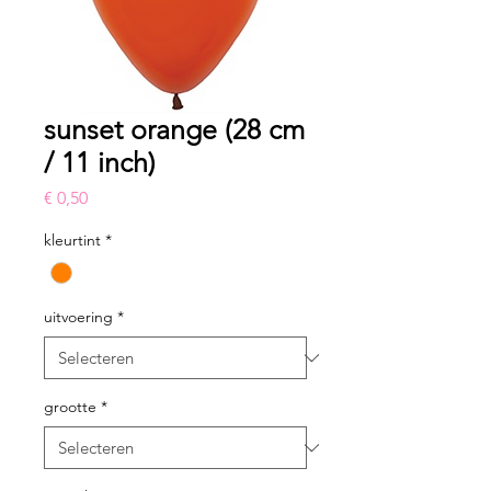
sunset orange (28 cm
/ 11 inch)
Prijs
€ 0,50
kleurtint
*
uitvoering
*
grootte
*