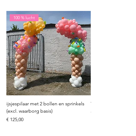
100 % lucht
ijsjespilaar met 2 bollen en sprinkels
Volleybal (incl. heliu
(excl. waarborg basis)
Prijs
€ 16,50
Prijs
€ 125,00