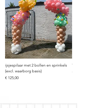
ijsjespilaar met 2 bollen en sprinkels
Volleybal (incl. heliu
(excl. waarborg basis)
Prijs
€ 16,50
Prijs
€ 125,00