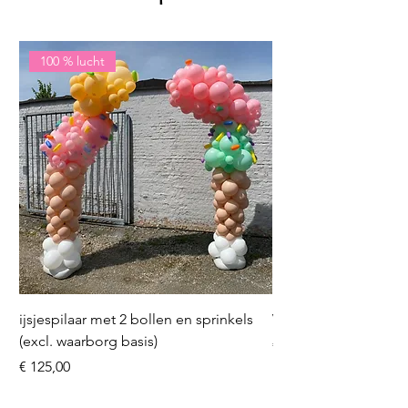
100 % lucht
ijsjespilaar met 2 bollen en sprinkels
Volleybal (incl. heliu
(excl. waarborg basis)
Prijs
€ 16,50
Prijs
€ 125,00