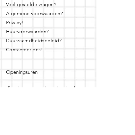
Veel gestelde vragen?
Algemene voorwaarden?
Privacy!
Huurvoorwaarden?
Duurzaamdheidsbeleid?
Contacteer ons!
Openingsuren
dinsdag - woensdag- donderdag:
16u - 19u
zaterdag:
10u - 14u