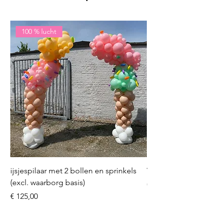
100 % lucht
ijsjespilaar met 2 bollen en sprinkels
Volleybal (incl. heliu
(excl. waarborg basis)
Prijs
€ 16,50
Prijs
€ 125,00