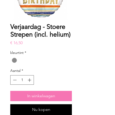
Verjaardag - Stoere
Strepen (incl. helium)
Prijs
€ 16,50
kleurtint
*
Aantal
*
In winkelwagen
Nu kopen