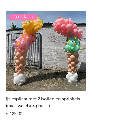
100 % lucht
ijsjespilaar met 2 bollen en sprinkels
Volleybal (incl. heliu
(excl. waarborg basis)
Prijs
€ 16,50
Prijs
€ 125,00