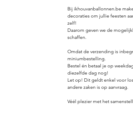
Bij ikhouvanballonnen.be make
decoraties om jullie feesten aa
zelf!
Daarom geven we de mogelijkh
schaffen.
Omdat de verzending is inbeg
miniumbestelling.
Bestel én betaal je op weekda
diezelfde dag nog!
Let op! Dit geldt enkel voor lo
andere zaken is op aanvraag.
Véél plezier met het samenstelle