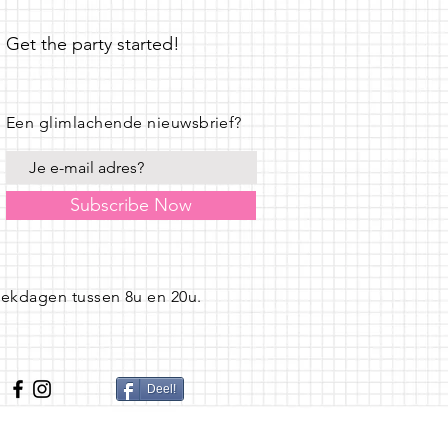
Get the party started!
Een glimlachende nieuwsbrief?
Subscribe Now
eekdagen tussen 8u en 20u.
Deel!