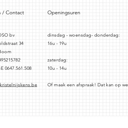
 / Contact
Openingsuren
SO bv
dinsdag - woensdag- donderdag:
ldstraat 34
16u - 19u
 Boom
0495215782
zaterdag:
BE 0647.561.508
10u - 14u
kristelnijskens.be
Of maak een afspraak! Dat kan op w