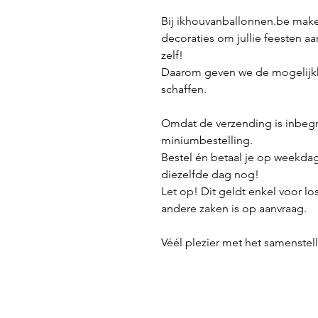
Bij ikhouvanballonnen.be make
decoraties om jullie feesten aa
zelf!
Daarom geven we de mogelijkh
schaffen.
Omdat de verzending is inbeg
miniumbestelling.
Bestel én betaal je op weekda
diezelfde dag nog!
Let op! Dit geldt enkel voor lo
andere zaken is op aanvraag.
Véél plezier met het samenstelle