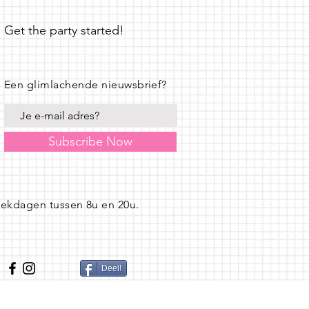
Get the party started!
Een glimlachende nieuwsbrief?
Subscribe Now
eekdagen tussen 8u en 20u.
Deel!