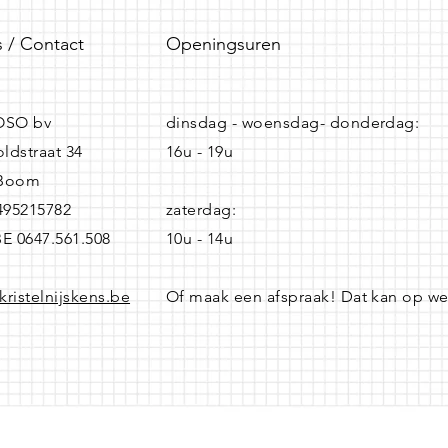
 / Contact
Openingsuren
SO bv
dinsdag - woensdag- donderdag:
ldstraat 34
16u - 19u
 Boom
0495215782
zaterdag:
BE 0647.561.508
10u - 14u
kristelnijskens.be
Of maak een afspraak! Dat kan op w