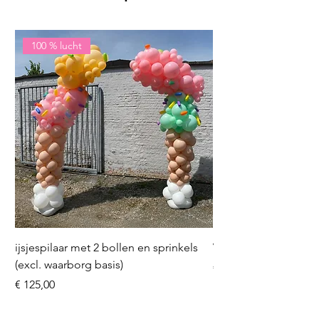
100 % lucht
ijsjespilaar met 2 bollen en sprinkels
Volleybal (incl. heliu
(excl. waarborg basis)
Prijs
€ 16,50
Prijs
€ 125,00