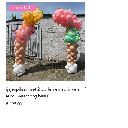
100 % lucht
ijsjespilaar met 2 bollen en sprinkels
Volleybal (incl. heliu
(excl. waarborg basis)
Prijs
€ 16,50
Prijs
€ 125,00